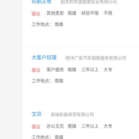
后勤主管
韶关邦世迪健康实业有限公司
/
其他类型
/
南雄
/
经验不限
/
不限
/
面议
工作地点： 南雄
大客户经理
明洋广安汽车销售服务有限公司
/
客户服务
/
南雄
/
三年以上
/
大专
/
面议
工作地点： 南雄
文员
金裕和泰商贸有限公司
/
办公文员
/
南雄
/
三年以上
/
大专
/
面议
工作地点： 南雄