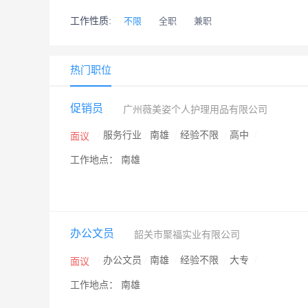
工作性质:
不限
全职
兼职
热门职位
促销员
广州薇美姿个人护理用品有限公司
/
服务行业
/
南雄
/
经验不限
/
高中
/
面议
工作地点： 南雄
办公文员
韶关市聚福实业有限公司
/
办公文员
/
南雄
/
经验不限
/
大专
/
面议
工作地点： 南雄