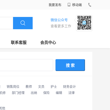
我要发布
移动端
微信公众号
查看更多工作
联系客服
会员中心
搜 索
潢
销售岗位
教师
文员
护士
财务会计
/机修
部门经理
出纳
保险
编辑
法律
其他