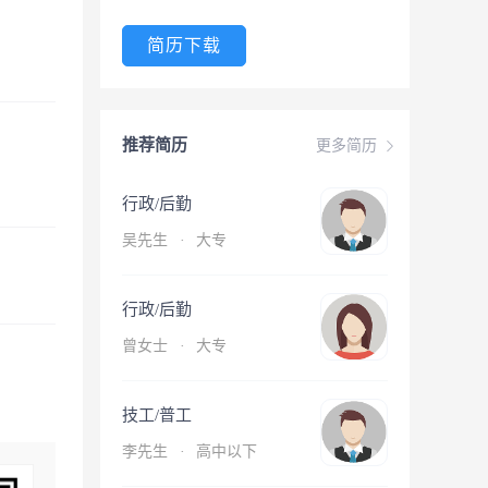
简历下载
推荐简历
更多简历
行政/后勤
吴先生
·
大专
行政/后勤
曾女士
·
大专
技工/普工
李先生
·
高中以下