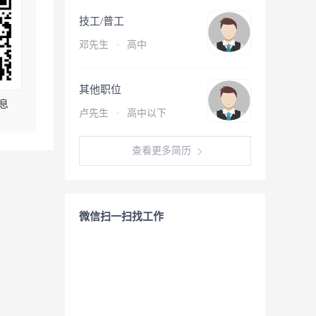
技工/普工
邓先生
·
高中
其他职位
息
卢先生
·
高中以下
查看更多简历
微信扫一扫找工作